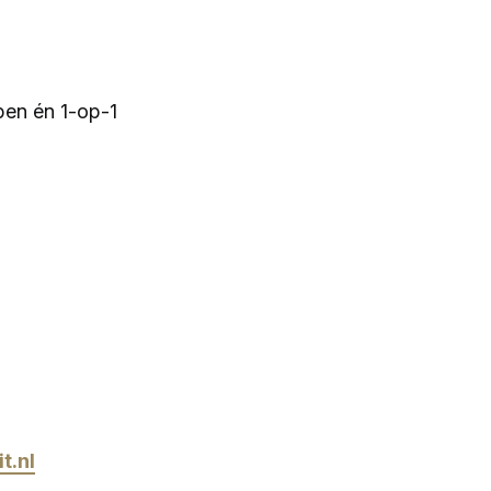
pen én 1-op-1
t.nl