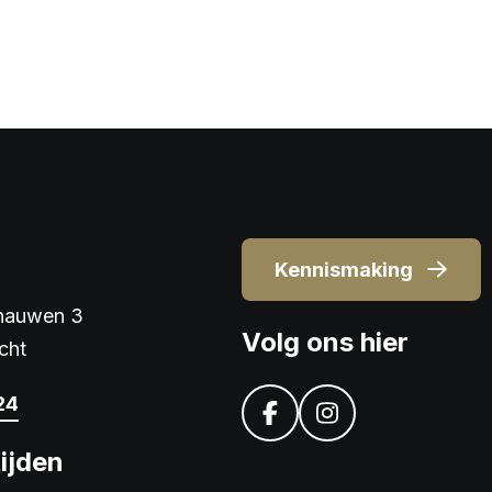
Kennismaking
jnauwen 3
Volg ons hier
cht
24
ijden