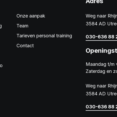
Adres
Onze aanpak
Weg naar Rhi
3584 AD Utre
g
Team
Tarieven personal training
030-636 88 
Contact
Openingst
Maandag t/m v
io
Zaterdag en z
Weg naar Rhi
3584 AD Utre
030-636 88 